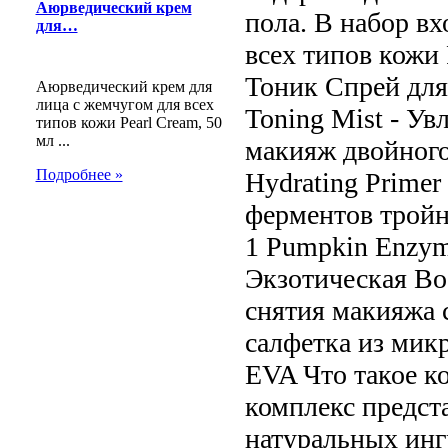
Аюрведический крем
пола. В набор в
для…
всех типов кожи 
Тоник Спрей для
Аюрведический крем для
лица с жемчугом для всех
Toning Mist - У
типов кожи Pearl Cream, 50
мл ...
макияж двойного 
Подробнее »
Hydrating Primer
ферментов тройно
1 Pumpkin Enzyme
Экзотическая Вос
снятия макияжа с
салфетка из мик
EVA Что такое ко
комплекс предст
натуральных инг