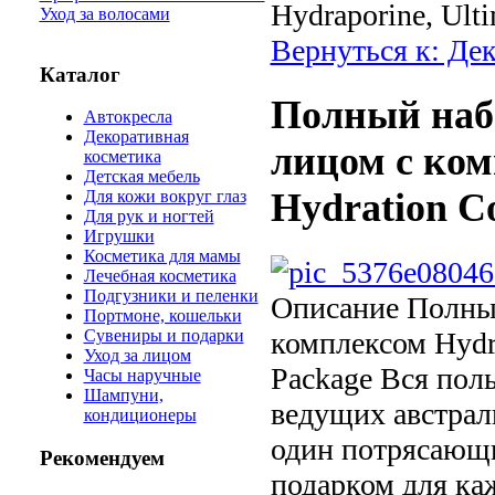
Hydraporine, Ult
Уход за волосами
Вернуться к: Де
Каталог
Полный набо
Автокресла
Декоративная
лицом с ком
косметика
Детская мебель
Hydration C
Для кожи вокруг глаз
Для рук и ногтей
Игрушки
Косметика для мамы
Лечебная косметика
Подгузники и пеленки
Описание
Полный
Портмоне, кошельки
комплексом Hydra
Сувениры и подарки
Уход за лицом
Package Вся поль
Часы наручные
Шампуни,
ведущих австрал
кондиционеры
один потрясающи
Рекомендуем
подарком для ка