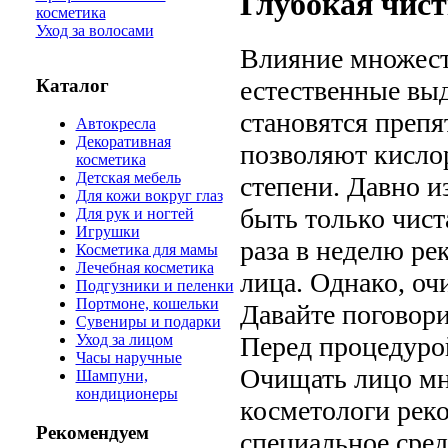
Глубокая чист
косметика
Уход за волосами
Влияние множест
Каталог
естественные выд
становятся препя
Автокресла
Декоративная
позволяют кислор
косметика
Детская мебель
степени. Давно и
Для кожи вокруг глаз
быть только чист
Для рук и ногтей
Игрушки
раза в неделю ре
Косметика для мамы
Лечебная косметика
лица. Однако, оч
Подгузники и пеленки
Портмоне, кошельки
Давайте поговори
Сувениры и подарки
Перед процедуро
Уход за лицом
Часы наручные
Очищать лицо мн
Шампуни,
кондиционеры
косметологи рек
Рекомендуем
специальное сред