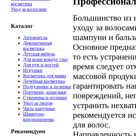
Профессионал
косметика
Уход за волосами
Большинство из н
Каталог
уходу за волосам
шампуни и бальза
Автокресла
Декоративная
Основное предназ
косметика
Детская мебель
то есть устранен
Для кожи вокруг глаз
время следует от
Для рук и ногтей
Игрушки
массовой продукц
Косметика для мамы
Лечебная косметика
гарантировать н
Подгузники и пеленки
Портмоне, кошельки
повреждений, нег
Сувениры и подарки
устранить нехват
Уход за лицом
Часы наручные
рекомендуется и
Шампуни,
кондиционеры
для волос.
Рекомендуем
Направленность 