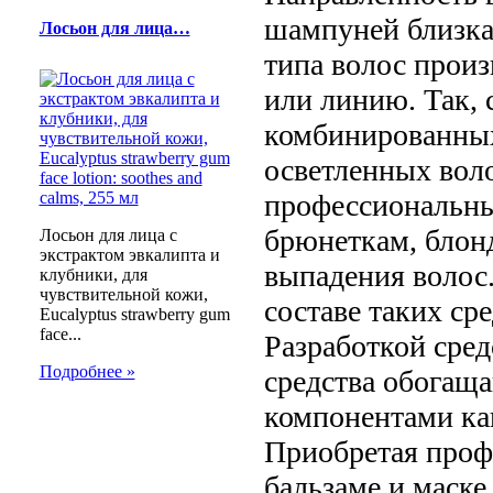
шампуней близка
Лосьон для лица…
типа волос прои
или линию. Так,
комбинированных
осветленных вол
профессиональны
брюнеткам, блон
Лосьон для лица с
экстрактом эвкалипта и
выпадения волос
клубники, для
чувствительной кожи,
составе таких ср
Eucalyptus strawberry gum
face...
Разработкой сред
Подробнее »
средства обогащ
компонентами ка
Приобретая проф
бальзаме и маск