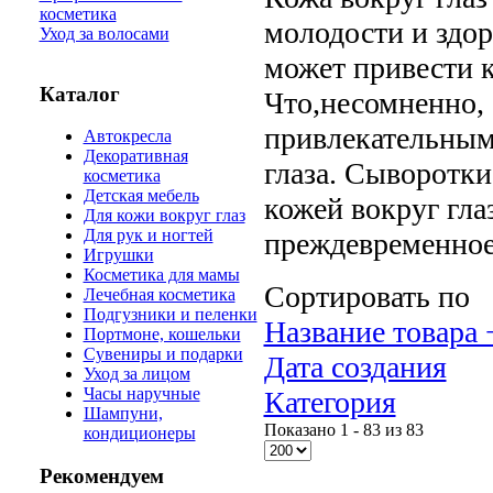
косметика
молодости и здор
Уход за волосами
может привести 
Каталог
Что,несомненно, 
привлекательным
Автокресла
Декоративная
глаза. Сыворотки
косметика
Детская мебель
кожей вокруг гла
Для кожи вокруг глаз
Для рук и ногтей
преждевременное
Игрушки
Косметика для мамы
Сортировать по
Лечебная косметика
Подгузники и пеленки
Название товара 
Портмоне, кошельки
Сувениры и подарки
Дата создания
Уход за лицом
Часы наручные
Категория
Шампуни,
Показано 1 - 83 из 83
кондиционеры
Рекомендуем