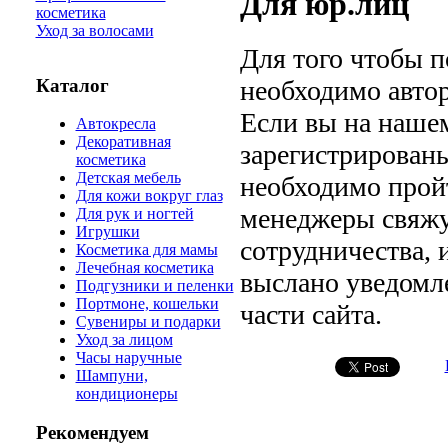
Для юр.лиц
косметика
Уход за волосами
Для того чтобы п
Каталог
необходимо автор
Если вы на нашем
Автокресла
Декоративная
зарегистрированы
косметика
Детская мебель
необходимо прой
Для кожи вокруг глаз
менеджеры свяжу
Для рук и ногтей
Игрушки
сотрудничества, 
Косметика для мамы
Лечебная косметика
выслано уведомле
Подгузники и пеленки
Портмоне, кошельки
части сайта.
Сувениры и подарки
Уход за лицом
Часы наручные
Шампуни,
кондиционеры
Рекомендуем