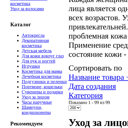
косметика
лица является о
Уход за волосами
всех возрастов. 
Каталог
привлекательней.
проблемная кожа 
Автокресла
Декоративная
Применение сред
косметика
Детская мебель
состояние кожи -
Для кожи вокруг глаз
Для рук и ногтей
Сортировать по
Игрушки
Косметика для мамы
Название товара 
Лечебная косметика
Подгузники и пеленки
Дата создания
Портмоне, кошельки
Сувениры и подарки
Категория
Уход за лицом
Часы наручные
Показано 1 - 99 из 99
Шампуни,
кондиционеры
Уход за лиц
Рекомендуем