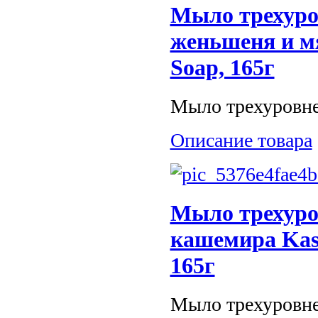
Мыло трехуро
женьшеня и мя
Soap, 165г
Мыло трехуровнев
Описание товара
Мыло трехуро
кашемира Kash
165г
Мыло трехуровнев