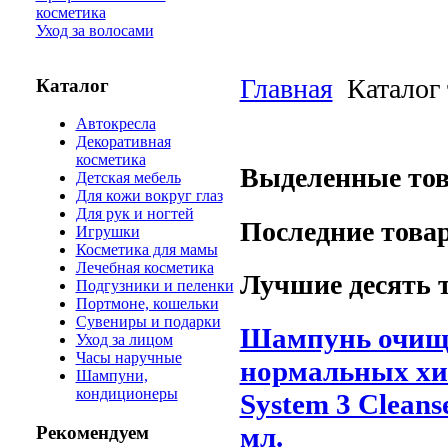
косметика
Уход за волосами
Главная
Каталог
Каталог
Автокресла
Декоративная
косметика
Выделенные то
Детская мебель
Для кожи вокруг глаз
Для рук и ногтей
Последние това
Игрушки
Косметика для мамы
Лечебная косметика
Лучшие десять 
Подгузники и пеленки
Портмоне, кошельки
Сувениры и подарки
Шампунь очища
Уход за лицом
Часы наручные
нормальных хи
Шампуни,
кондиционеры
System 3 Clean
мл.
Рекомендуем