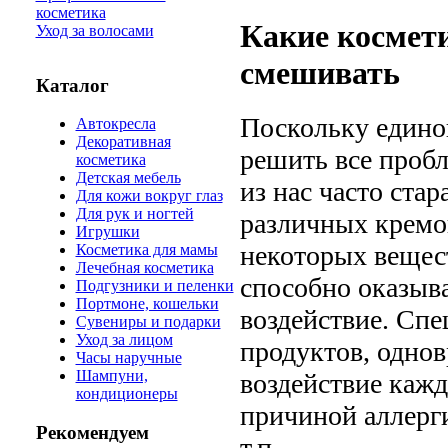
косметика
Какие космети
Уход за волосами
смешивать
Каталог
Поскольку единог
Автокресла
Декоративная
решить все проб
косметика
Детская мебель
из нас часто ста
Для кожи вокруг глаз
Для рук и ногтей
различных кремов
Игрушки
некоторых вещес
Косметика для мамы
Лечебная косметика
способно оказыва
Подгузники и пеленки
Портмоне, кошельки
воздействие. Сп
Сувениры и подарки
Уход за лицом
продуктов, одно
Часы наручные
Шампуни,
воздействие кажд
кондиционеры
причиной аллерги
Рекомендуем
т.п.