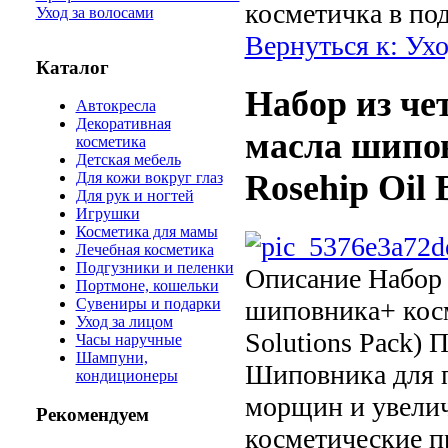
косметичка в под
Уход за волосами
Вернуться к: Ухо
Каталог
Набор из че
Автокресла
Декоративная
масла шипов
косметика
Детская мебель
Rosehip Oil 
Для кожи вокруг глаз
Для рук и ногтей
Игрушки
Косметика для мамы
Лечебная косметика
Подгузники и пеленки
Описание
Набор 
Портмоне, кошельки
шиповника+ косм
Сувениры и подарки
Уход за лицом
Solutions Pack) 
Часы наручные
Шампуни,
Шиповника для п
кондиционеры
морщин и увелич
Рекомендуем
косметические п