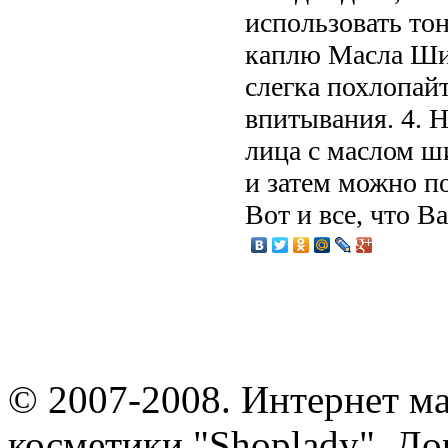
использовать тон
каплю Масла Шип
слегка похлопай
впитывания. 4. 
лица с маслом ши
и затем можно п
Вот и все, что В
© 2007-2008. Интернет м
косметики "Shoplady". До