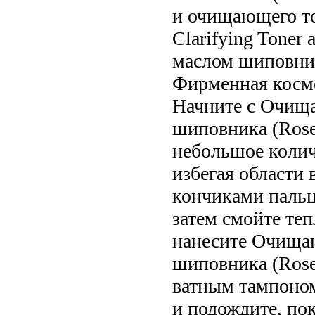
и очищающего то
Clarifying Toner
маслом шиповника
Фирменная косме
Начните с Очища
шиповника (Roseh
небольшое колич
избегая области 
кончиками пальц
затем смойте те
нанесите Очища
шиповника (Roseh
ватным тампоном
и подождите, по