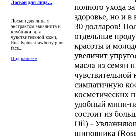
Лосьон для лица…
полного ухода за
здоровье, но и в
Лосьон для лица с
30 долларов! По
экстрактом эвкалипта и
клубники, для
отдельные продук
чувствительной кожи,
Eucalyptus strawberry gum
красоты и молод
face...
увеличит упругос
Подробнее »
масла из семян 
чувствительной 
симпатичную кос
косметических п
удобный мини-на
состоит из боль
Oil) - Увлажняю
шиповника (Roseh