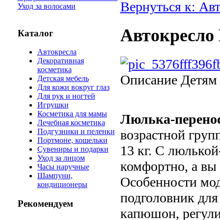
Вернуться к: Ав
Уход за волосами
Автокресло 
Каталог
Автокресла
Декоративная
косметика
Описание
Детям 
Детская мебель
Для кожи вокруг глаз
Для рук и ногтей
Игрушки
Косметика для мамы
Люлька-перено
Лечебная косметика
возрастной групп
Подгузники и пеленки
Портмоне, кошельки
13 кг. С люлько
Сувениры и подарки
Уход за лицом
комфортно, а вы 
Часы наручные
Шампуни,
Особенности мод
кондиционеры
подголовник дл
Рекомендуем
капюшон, регули