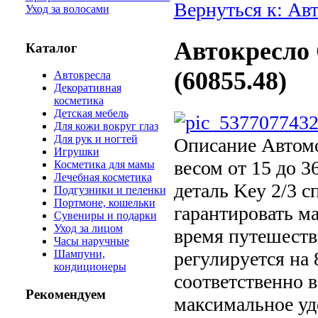
Вернуться к: Ав
Уход за волосами
Автокресло 
Каталог
(60855.48)
Автокресла
Декоративная
косметика
Детская мебель
Для кожи вокруг глаз
Для рук и ногтей
Описание
Автомо
Игрушки
весом от 15 до 3
Косметика для мамы
Лечебная косметика
деталь Key 2/3 
Подгузники и пеленки
Портмоне, кошельки
гарантировать м
Сувениры и подарки
Уход за лицом
время путешеств
Часы наручные
регулируется на
Шампуни,
кондиционеры
соответственно в
Рекомендуем
максимальное уд