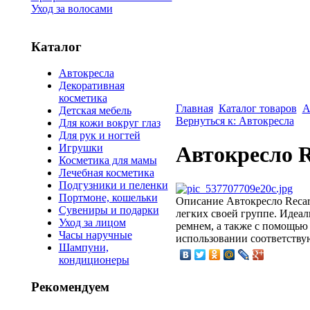
Уход за волосами
Каталог
Автокресла
Декоративная
косметика
Главная
Каталог товаров
А
Детская мебель
Вернуться к: Автокресла
Для кожи вокруг глаз
Для рук и ногтей
Игрушки
Автокресло R
Косметика для мамы
Лечебная косметика
Подгузники и пеленки
Портмоне, кошельки
Описание
Автокресло Recaro
Сувениры и подарки
легких своей группе. Идеа
Уход за лицом
ремнем, а также с помощью 
Часы наручные
использовании соответству
Шампуни,
кондиционеры
Рекомендуем