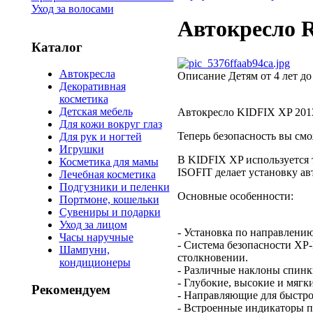
Уход за волосами
Автокресло R
Каталог
Автокресла
Описание
Детям от 4 лет до
Декоративная
косметика
Детская мебель
Автокресло KIDFIX XP 2013
Для кожи вокруг глаз
Теперь безопасность вы см
Для рук и ногтей
Игрушки
В KIDFIX XP используется 
Косметика для мамы
ISOFIT делает установку ав
Лечебная косметика
Подгузники и пеленки
Основные особенности:
Портмоне, кошельки
Сувениры и подарки
Уход за лицом
- Установка по направлению
Часы наручные
- Система безопасности XP
Шампуни,
столкновении.
кондиционеры
- Различные наклоны спинки
- Глубокие, высокие и мяг
Рекомендуем
- Направляющие для быстро
- Встроенные индикаторы п