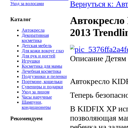
Вернуться к: Ав
Уход за волосами
Автокресло
Каталог
2013 Trendli
Автокресла
Декоративная
косметика
Детская мебель
Для кожи вокруг глаз
Для рук и ногтей
Описание
Детям о
Игрушки
Косметика для мамы
Лечебная косметика
Подгузники и пеленки
Автокресло KIDF
Портмоне, кошельки
Сувениры и подарки
Уход за лицом
Теперь безопасн
Часы наручные
Шампуни,
В KIDFIX XP исп
кондиционеры
позволяющая мак
Рекомендуем
ребенка на задне