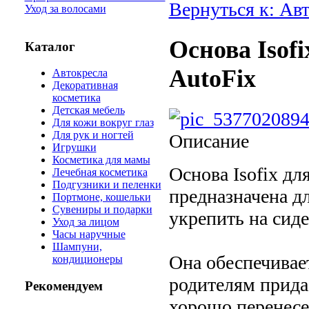
Вернуться к: Ав
Уход за волосами
Основа Isofi
Каталог
AutoFix
Автокресла
Декоративная
косметика
Детская мебель
Для кожи вокруг глаз
Для рук и ногтей
Описание
Игрушки
Косметика для мамы
Основа Isofix дл
Лечебная косметика
Подгузники и пеленки
предназначена дл
Портмоне, кошельки
Сувениры и подарки
укрепить на сиде
Уход за лицом
Часы наручные
Шампуни,
Она обеспечивае
кондиционеры
родителям прида
Рекомендуем
хорошо перенесе