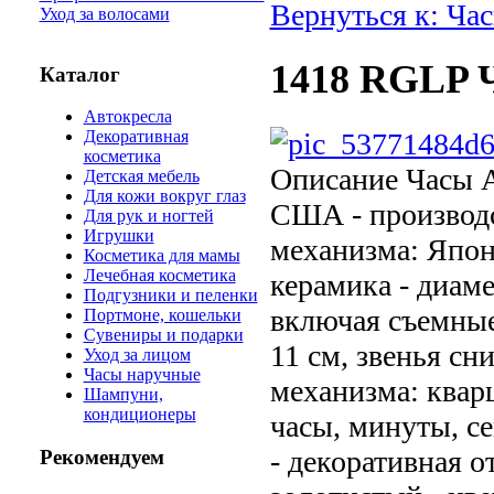
Вернуться к: Ча
Уход за волосами
1418 RGLP Ч
Каталог
Автокресла
Декоративная
косметика
Описание
Часы A
Детская мебель
Для кожи вокруг глаз
США - производс
Для рук и ногтей
Игрушки
механизма: Япони
Косметика для мамы
Лечебная косметика
керамика - диамет
Подгузники и пеленки
включая съемные 
Портмоне, кошельки
Сувениры и подарки
11 см, звенья сни
Уход за лицом
Часы наручные
механизма: квар
Шампуни,
кондиционеры
часы, минуты, с
- декоративная о
Рекомендуем