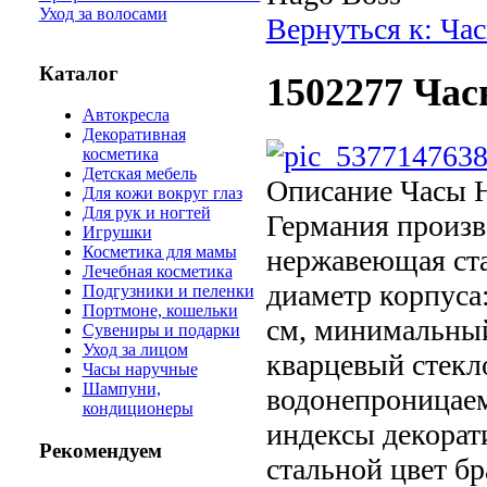
Уход за волосами
Вернуться к: Ча
Каталог
1502277 Час
Автокресла
Декоративная
косметика
Детская мебель
Описание
Часы H
Для кожи вокруг глаз
Для рук и ногтей
Германия произв
Игрушки
Косметика для мамы
нержавеющая ста
Лечебная косметика
диаметр корпуса:
Подгузники и пеленки
Портмоне, кошельки
см, минимальный 
Сувениры и подарки
Уход за лицом
кварцевый стекл
Часы наручные
Шампуни,
водонепроницаем
кондиционеры
индексы декорати
Рекомендуем
стальной цвет бр