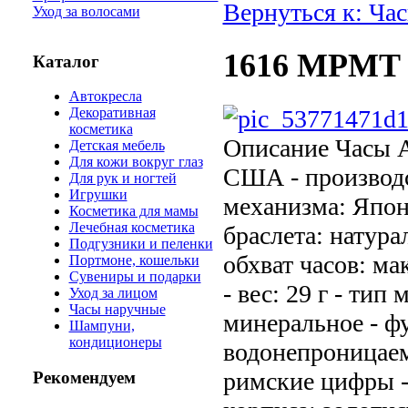
Вернуться к: Ча
Уход за волосами
1616 MPMT 
Каталог
Автокресла
Декоративная
косметика
Описание
Часы A
Детская мебель
Для кожи вокруг глаз
США - производс
Для рук и ногтей
Игрушки
механизма: Япони
Косметика для мамы
Лечебная косметика
браслета: натура
Подгузники и пеленки
обхват часов: ма
Портмоне, кошельки
Сувениры и подарки
- вес: 29 г - тип
Уход за лицом
Часы наручные
минеральное - ф
Шампуни,
кондиционеры
водонепроницаем
римские цифры - 
Рекомендуем