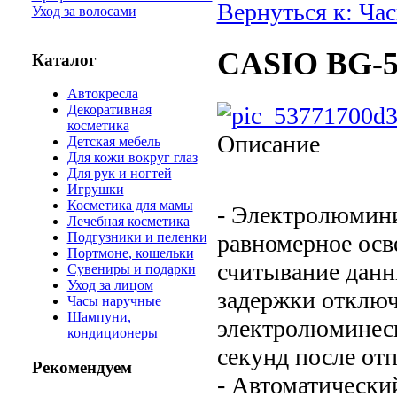
Вернуться к: Ча
Уход за волосами
CASIO BG-5
Каталог
Автокресла
Декоративная
косметика
Описание
Детская мебель
Для кожи вокруг глаз
Для рук и ногтей
Игрушки
Косметика для мамы
- Электролюмини
Лечебная косметика
равномерное осв
Подгузники и пеленки
Портмоне, кошельки
считывание данн
Сувениры и подарки
Уход за лицом
задержки отключ
Часы наручные
Шампуни,
электролюминесц
кондиционеры
секунд после от
Рекомендуем
- Автоматически