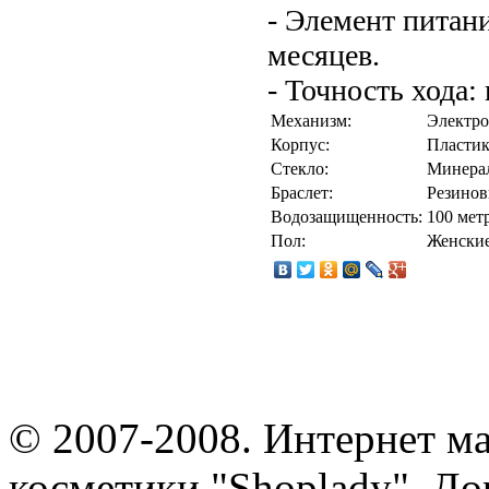
- Элемент питан
месяцев.
- Точность хода:
Механизм:
Электр
Корпус:
Пласти
Стекло:
Минера
Браслет:
Резино
Водозащищенность:
100 мет
Пол:
Женски
© 2007-2008. Интернет м
косметики "Shoplady". До