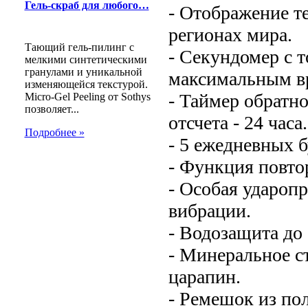
Гель-скраб для любого…
- Отображение т
регионах мира.
Тающий гель-пилинг с
- Секундомер с т
мелкими синтетическими
гранулами и уникальной
максимальным вр
изменяющейся текстурой.
- Таймер обратн
Micro-Gel Peeling от Sothys
позволяет...
отсчета - 24 часа.
Подробнее »
- 5 ежедневных 
- Функция повтор
- Особая удароп
вибрации.
- Водозащита до
- Минеральное с
царапин.
- Ремешок из по