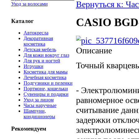
Вернуться к: Ча
Уход за волосами
CASIO BGD-
Каталог
Автокресла
Декоративная
косметика
Описание
Детская мебель
Для кожи вокруг глаз
Для рук и ногтей
Точный кварцев
Игрушки
Косметика для мамы
Лечебная косметика
Подгузники и пеленки
- Электролюмини
Портмоне, кошельки
Сувениры и подарки
равномерное осв
Уход за лицом
Часы наручные
считывание данн
Шампуни,
кондиционеры
задержки отключ
электролюминесц
Рекомендуем