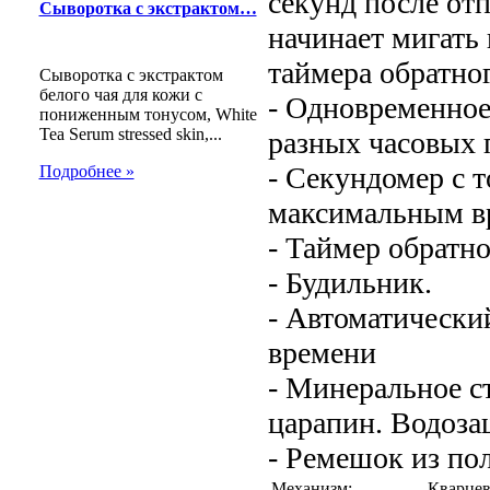
секунд после от
Сыворотка с экстрактом…
начинает мигать
таймера обратног
Сыворотка с экстрактом
белого чая для кожи с
- Одновременное
пониженным тонусом, White
Tea Serum stressed skin,...
разных часовых 
- Секундомер с т
Подробнее »
максимальным вр
- Таймер обратно
- Будильник.
- Автоматически
времени
- Минеральное с
царапин. Водоза
- Ремешок из по
Механизм:
Кварце