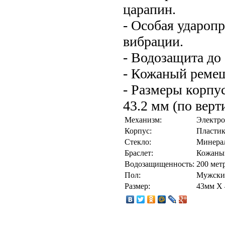
царапин.
- Особая удароп
вибрации.
- Водозащита до
- Кожаный реме
- Размеры корпус
43.2 мм (по верт
Механизм:
Электр
Корпус:
Пласти
Стекло:
Минера
Браслет:
Кожаны
Водозащищенность:
200 мет
Пол:
Мужски
Размер:
43мм X