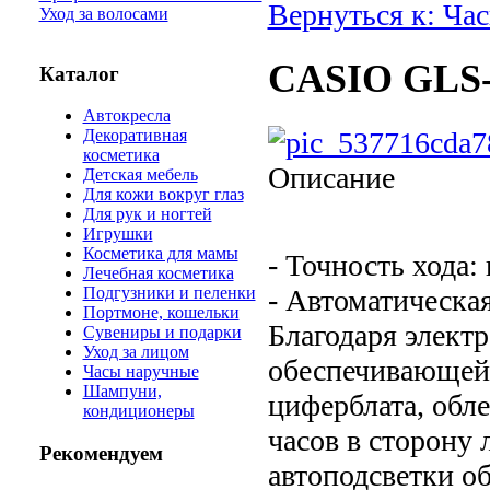
Вернуться к: Ча
Уход за волосами
CASIO GLS-
Каталог
Автокресла
Декоративная
косметика
Описание
Детская мебель
Для кожи вокруг глаз
Для рук и ногтей
Игрушки
Косметика для мамы
- Точность хода:
Лечебная косметика
- Автоматическа
Подгузники и пеленки
Портмоне, кошельки
Благодаря элект
Сувениры и подарки
Уход за лицом
обеспечивающей 
Часы наручные
Шампуни,
циферблата, обл
кондиционеры
часов в сторону
Рекомендуем
автоподсветки о