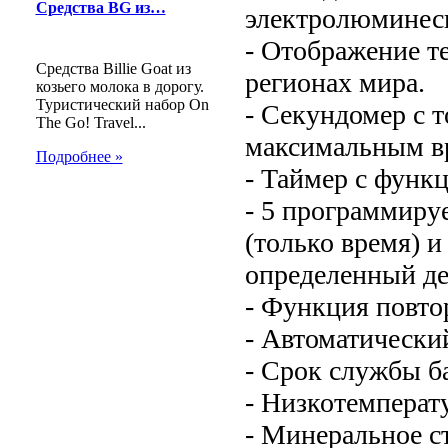
Средства BG из…
электролюминесц
- Отображение т
Средства Billie Goat из
регионах мира.
козьего молока в дорогу.
Туристический набор On
- Секундомер с т
The Go! Travel...
максимальным вр
Подробнее »
- Таймер с функц
- 5 программиру
(только время) и
определенный ден
- Функция повтор
- Автоматически
- Срок службы ба
- Низкотемперат
- Минеральное с