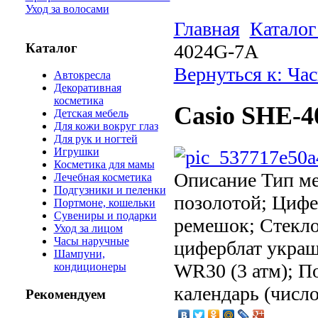
Уход за волосами
Главная
Каталог
Каталог
4024G-7A
Вернуться к: Ча
Автокресла
Декоративная
косметика
Casio SHE-
Детская мебель
Для кожи вокруг глаз
Для рук и ногтей
Игрушки
Косметика для мамы
Описание
Тип ме
Лечебная косметика
Подгузники и пеленки
позолотой; Цифе
Портмоне, кошельки
Сувениры и подарки
ремешок; Стекло
Уход за лицом
Часы наручные
циферблат украш
Шампуни,
WR30 (3 атм); П
кондиционеры
календарь (число
Рекомендуем