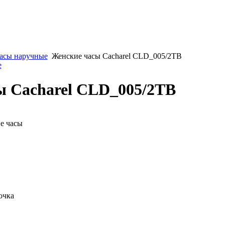
асы наручные
Женские часы Cacharel CLD_005/2TB
е
ы Cacharel CLD_005/2TB
е часы
очка