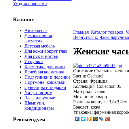
Уход за волосами
Каталог
Автокресла
Главная
Каталог товаров
Ч
Декоративная
Вернуться к: Часы наручны
косметика
Детская мебель
Женские час
Для кожи вокруг глаз
Для рук и ногтей
Игрушки
Косметика для мамы
Описание
Стальные женски
Лечебная косметика
Бренд: Cacharel
Подгузники и пеленки
Страна: Франция
Портмоне, кошельки
Коллекция: Collection 05
Сувениры и подарки
Материал: сталь
Уход за лицом
Механизм: кварц
Часы наручные
Размеры корпуса: 3,8х3,8см.
Шампуни,
Браслет: кожа
кондиционеры
Упаковка: фирменная короб
Рекомендуем