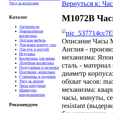
Вернуться к: Ча
Уход за волосами
M1072B Час
Каталог
Автокресла
Декоративная
косметика
Описание
Часы M
Детская мебель
Для кожи вокруг глаз
Англия - произво
Для рук и ногтей
Игрушки
механизма: Япон
Косметика для мамы
Лечебная косметика
сталь - материал 
Подгузники и пеленки
диаметр корпуса:
Портмоне, кошельки
Сувениры и подарки
обхват часов: max
Уход за лицом
Часы наручные
механизма: квар
Шампуни,
кондиционеры
часы, минуты, с
resistant (выдер
Рекомендуем