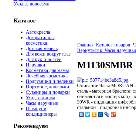
Уход за волосами
Каталог
Автокресла
Декоративная
косметика
Главная
Каталог товаров
Ч
Детская мебель
Вернуться к: Часы наручны
Для кожи вокруг глаз
Для рук и ногтей
M1130SMBR 
Игрушки
Косметика для мамы
Лечебная косметика
Подгузники и пеленки
Описание
Часы MORGAN - пр
Портмоне, кошельки
сталь - материал браслета: с
Сувениры и подарки
снимаются в мастерской) - 
Уход за лицом
30WR - индикация циферблата
Часы наручные
стальной - подробная инфор
Шампуни,
кондиционеры
Рекомендуем