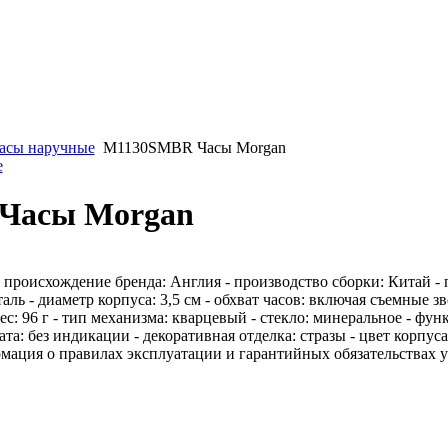
асы наручные
M1130SMBR Часы Morgan
е
Часы Morgan
оисхождение бренда: Англия - производство сборки: Китай - п
таль - диаметр корпуса: 3,5 см - обхват часов: включая съемные зв
вес: 96 г - тип механизма: кварцевый - стекло: минеральное - фу
: без индикации - декоративная отделка: стразы - цвет корпуса:
мация о правилах эксплуатации и гарантийных обязательствах у