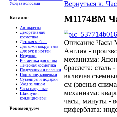
Вернуться к: Ча
Уход за волосами
M1174BM Ч
Каталог
Автокресла
Декоративная
косметика
Описание
Часы M
Детская мебель
Для кожи вокруг глаз
Англия - произво
Для рук и ногтей
Игрушки
механизма: Япони
Косметика для мамы
Лечебная косметика
браслета: сталь -
Подгузники и пеленки
включая съемные 
Портмоне, кошельки
Сувениры и подарки
см (звенья снимаю
Уход за лицом
Часы наручные
механизма: квар
Шампуни,
кондиционеры
часы, минуты - 
циферблата: инде
Рекомендуем