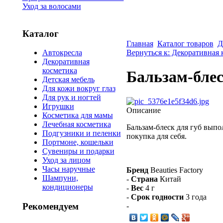
Уход за волосами
Каталог
Главная
Каталог товаров
Д
Вернуться к: Декоративная 
Автокресла
Декоративная
косметика
Бальзам-блес
Детская мебель
Для кожи вокруг глаз
Для рук и ногтей
Игрушки
Описание
Косметика для мамы
Лечебная косметика
Бальзам-блеск для губ вып
Подгузники и пеленки
покупка для себя.
Портмоне, кошельки
Сувениры и подарки
Уход за лицом
Часы наручные
Бренд
Beauties Factory
Шампуни,
-
Страна
Китай
кондиционеры
-
Вес
4 г
-
Срок годности
3 года
Рекомендуем
-