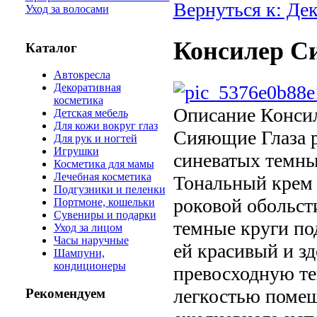
Вернуться к: Де
Уход за волосами
Консилер Си
Каталог
Автокресла
Декоративная
косметика
Описание
Консил
Детская мебель
Для кожи вокруг глаз
Сияющие Глаза р
Для рук и ногтей
Игрушки
синеватых темных
Косметика для мамы
Лечебная косметика
Тональный крем 
Подгузники и пеленки
роковой обольст
Портмоне, кошельки
Сувениры и подарки
темные круги под
Уход за лицом
Часы наручные
ей красивый и з
Шампуни,
кондиционеры
превосходную те
легкостью помещ
Рекомендуем