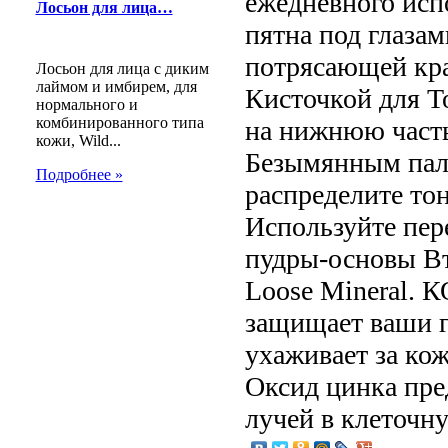
ежедневного ис
Лосьон для лица…
пятна под глазам
потрясающей кр
Лосьон для лица с диким
лаймом и имбирем, для
Кисточкой для Т
нормального и
комбинированного типа
на нижнюю часть
кожи, Wild...
Безымянным пал
Подробнее »
распределите тон
Используйте пер
пудры-основы Вт
Loose Mineral.
защищает ваши г
ухаживает за ко
Оксид цинка пре
лучей в клеточн