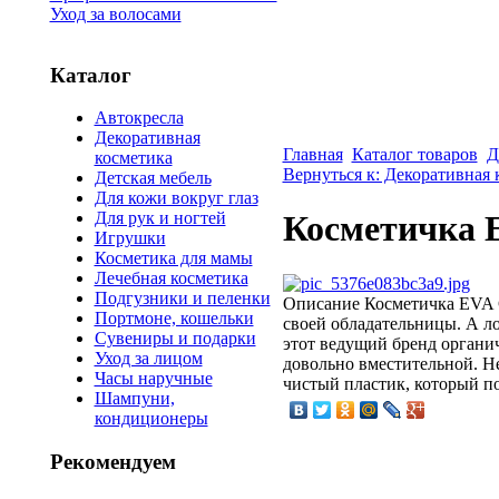
Уход за волосами
Каталог
Автокресла
Декоративная
Главная
Каталог товаров
Д
косметика
Вернуться к: Декоративная 
Детская мебель
Для кожи вокруг глаз
Для рук и ногтей
Косметичка E
Игрушки
Косметика для мамы
Лечебная косметика
Подгузники и пеленки
Описание
Косметичка EVA C
Портмоне, кошельки
своей обладательницы. А ло
Сувениры и подарки
этот ведущий бренд органич
Уход за лицом
довольно вместительной. Не 
Часы наручные
чистый пластик, который по
Шампуни,
кондиционеры
Рекомендуем