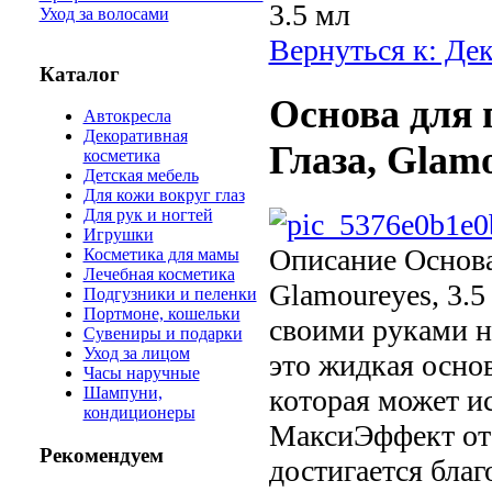
3.5 мл
Уход за волосами
Вернуться к: Де
Каталог
Основа для 
Автокресла
Декоративная
Глаза, Glamo
косметика
Детская мебель
Для кожи вокруг глаз
Для рук и ногтей
Игрушки
Описание
Основа
Косметика для мамы
Лечебная косметика
Glamoureyes, 3.5
Подгузники и пеленки
Портмоне, кошельки
своими руками н
Сувениры и подарки
Уход за лицом
это жидкая осно
Часы наручные
которая может и
Шампуни,
кондиционеры
МаксиЭффект от
Рекомендуем
достигается бла