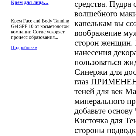
средства. Пудра 
Крем для лица…
волшебного маки
Крем Face and Body Tanning
капелькам вы соз
Gel SPF 10 от косметологоы
воображение муж
компании Сотис ускоряет
процесс образования...
сторон женщин.
Подробнее »
нанесения декор
пользоваться жи
Синержи для до
глаз ПРИМЕНЕНИ
теней для век М
минерального пр
добавьте основу
Кисточка для Те
стороны подводки