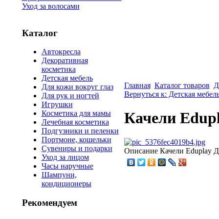
Уход за волосами
Каталог
Автокресла
Декоративная
косметика
Детская мебель
Главная
Каталог товаров
Д
Для кожи вокруг глаз
Вернуться к: Детская мебел
Для рук и ногтей
Игрушки
Косметика для мамы
Качели Edu
Лечебная косметика
Подгузники и пеленки
Портмоне, кошельки
Сувениры и подарки
Описание
Качели Edupla
Уход за лицом
Часы наручные
Шампуни,
кондиционеры
Рекомендуем