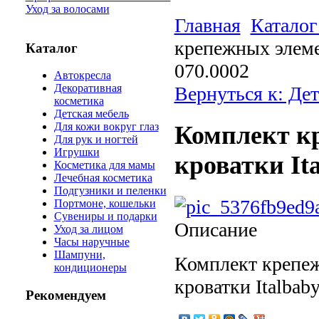
Уход за волосами
Главная
Каталог
крепежных элеме
Каталог
070.0002
Автокресла
Декоративная
Вернуться к: Де
косметика
Детская мебель
Для кожи вокруг глаз
Комплект к
Для рук и ногтей
Игрушки
кроватки It
Косметика для мамы
Лечебная косметика
Подгузники и пеленки
Портмоне, кошельки
Сувениры и подарки
Описание
Уход за лицом
Часы наручные
Шампуни,
Комплект крепеж
кондиционеры
кроватки Italbab
Рекомендуем