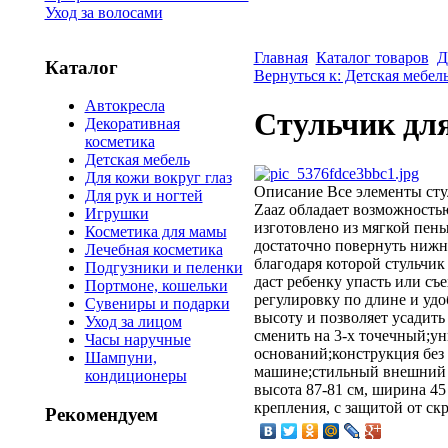
Уход за волосами
Главная
Каталог товаров
Д
Каталог
Вернуться к: Детская мебел
Автокресла
Стульчик для
Декоративная
косметика
Детская мебель
Для кожи вокруг глаз
Описание
Все элементы сту
Для рук и ногтей
Zaaz обладает возможностью
Игрушки
изготовлено из мягкой пены
Косметика для мамы
достаточно повернуть нижн
Лечебная косметика
благодаря которой стульчик
Подгузники и пеленки
даст ребенку упасть или с
Портмоне, кошельки
регулировку по длине и уд
Сувениры и подарки
высоту и позволяет усадить
Уход за лицом
сменить на 3-х точечный;ун
Часы наручные
оснований;конструкция без
Шампуни,
машине;стильный внешний в
кондиционеры
высота 87-81 см, ширина 45
крепления, с защитой от с
Рекомендуем