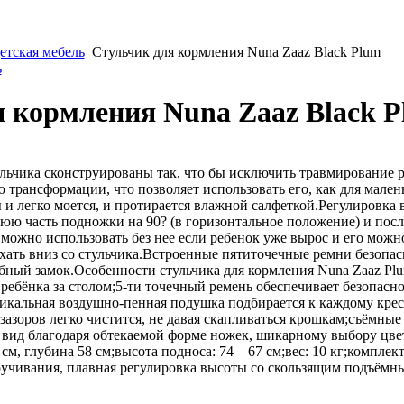
етская мебель
Стульчик для кормления Nuna Zaaz Black Plum
ь
 кормления Nuna Zaaz Black 
льчика сконструированы так, что бы исключить травмирование р
 трансформации, что позволяет использовать его, как для малень
 и легко моется, и протирается влажной салфеткой.Регулировка
юю часть подножки на 90? (в горизонтальное положение) и пос
 можно использовать без нее если ребенок уже вырос и его можн
ъехать вниз со стульчика.Встроенные пятиточечные ремни безоп
обный замок.Особенности стульчика для кормления Nuna Zaaz P
 ребёнка за столом;5-ти точечный ремень обеспечивает безопасно
икальная воздушно-пенная подушка подбирается к каждому кресл
 зазоров легко чистится, не давая скапливаться крошкам;съёмн
ид благодаря обтекаемой форме ножек, шикарному выбору цвет
 см, глубина 58 см;высота подноса: 74—67 см;вес: 10 кг;компле
кручивания, плавная регулировка высоты со скользящим подъёмн