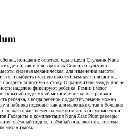
Plum
ебенка, попадание остатков еды в щели.Стульчик Nuna
ких детей, так и для взрослых.Сиденье стульчика
 высоты сиденья механическая, для изменения высоты
ле этого выбрать нужную высоту.Съемная столешница,
о посадить вплотную к столу. Ограничитель между ног не
асности надежно фиксируют ребенка. Ремни имеют
lum:скрытый подъёмный механизм легко настраивает
сть ребёнка, а когда ребёнок подрастёт, ремень можно
у, а набивка подходит как для маленьких, так и больших
ые пластмассовые элементы можно мыть в посудомоечной
ов.Габариты и комплектация Nuna Zaaz Plum:размеры:
ктация: съёмный поднос, съёмный подлокотник, система
ым механизмом.