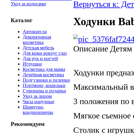
Вернуться к: Де
Уход за волосами
Ходунки Bab
Каталог
Автокресла
Декоративная
косметика
Описание
Детям 
Детская мебель
Для кожи вокруг глаз
Для рук и ногтей
Игрушки
Косметика для мамы
Ходунки предназн
Лечебная косметика
Подгузники и пеленки
Максимальный ве
Портмоне, кошельки
Сувениры и подарки
Уход за лицом
3 положения по 
Часы наручные
Шампуни,
кондиционеры
Мягкое съемное 
Рекомендуем
Столик с игрушк