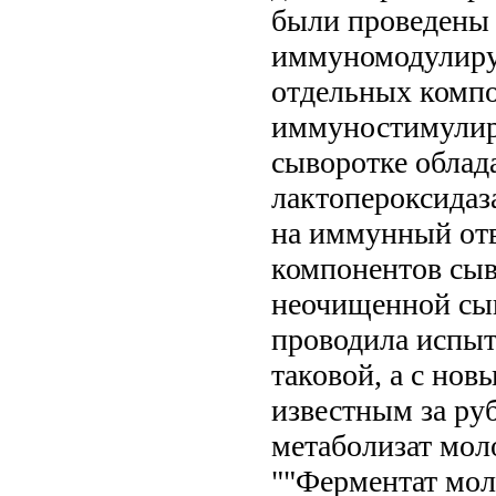
были проведены
иммуномодулиру
отдельных компо
иммуностимулир
сыворотке облад
лактопероксидаза
на иммунный отв
компонентов сыв
неочищенной сыв
проводила испыт
таковой, а с но
известным за ру
метаболизат мол
""Ферментат мол