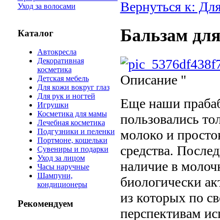
Вернуться к: Для
Уход за волосами
Бальзам для
Каталог
Автокресла
Декоративная
косметика
Описание
"
Детская мебель
Для кожи вокруг глаз
Для рук и ногтей
Еще наши праба
Игрушки
Косметика для мамы
пользовались тол
Лечебная косметика
молоко и просто
Подгузники и пеленки
Портмоне, кошельки
средства. После
Сувениры и подарки
Уход за лицом
наличие в молоч
Часы наручные
Шампуни,
биологически ак
кондиционеры
из которых по с
Рекомендуем
перспективам ис