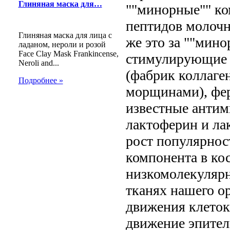
Глиняная маска для…
""минорные"" ко
пептидов молочн
Глиняная маска для лица с
же это за ""мин
ладаном, нероли и розой
Face Clay Mask Frankincense,
стимулирующие 
Neroli and...
(фабрик коллаген
Подробнее »
морщинами), фе
известные антим
лактоферин и ла
рост популярнос
компонента в кос
низкомолекулярн
тканях нашего ор
движения клеток
движение эпител