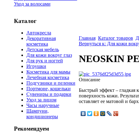
Уход за волосами
Каталог
Автокресла
Главная
Каталог товаров
Д
Декоративная
Вернуться к: Для кожи вокр
косметика
Детская мебель
Для кожи вокруг глаз
NEOSKIN PER
Для рук и ногтей
Игрушки
Косметика для мамы
Лечебная косметика
Описание
Подгузники и пеленки
Портмоне, кошельки
Быстрый эффект – гладкая к
Сувениры и подарки
поверхность кожи. Результа
Уход за лицом
оставляет ее матовой и бар
Часы наручные
Шампуни,
кондиционеры
Рекомендуем