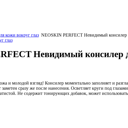
ля кожи вокруг глаз
NEOSKIN PERFECT Невидимый консилер д
уг глаз
FECT Невидимый консилер д
ожа и молодой взгляд! Консилер моментально заполняет и разгл
т заметен сразу же после нанесения. Осветляет круги под глазам
хатистой. Не содержит тонирующих добавок, может использоватьс