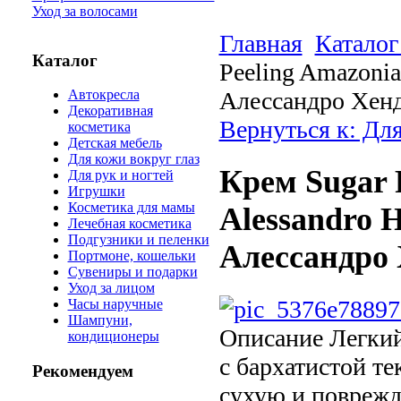
Уход за волосами
Главная
Каталог
Каталог
Peeling Amazonia
Алессандро Хенд
Автокресла
Декоративная
Вернуться к: Для
косметика
Детская мебель
Для кожи вокруг глаз
Крем Sugar 
Для рук и ногтей
Игрушки
Косметика для мамы
Alessandro 
Лечебная косметика
Подгузники и пеленки
Алессандро 
Портмоне, кошельки
Сувениры и подарки
Уход за лицом
Часы наручные
Шампуни,
Описание
Легкий
кондиционеры
с бархатистой т
Рекомендуем
сухую и поврежд