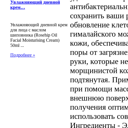
Увлажняющий дневной
антибактериальн
крем…
сохранить ваши 
обновление клет
Увлажняющий дневной крем
для лица с маслом
гималайского мо
шиповника (Rosehip Oil
Facial Moisturising Cream)
кожи, обеспечив
50ml ...
поры от загрязн
Подробнее »
руки, которые н
морщинистой кож
подтянутая. При
при помощи масс
внешнюю поверхн
получения оптим
использовать со
Ингредиенты - Э