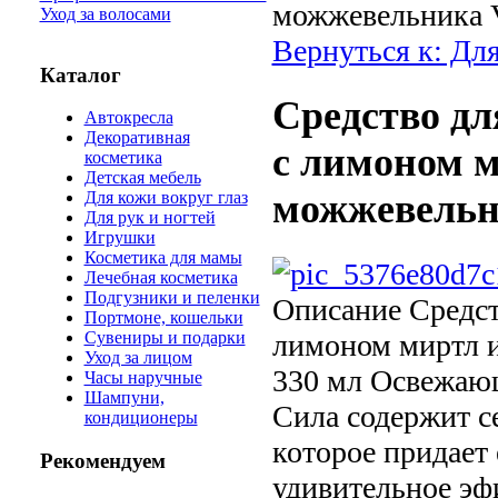
можжевельника V
Уход за волосами
Вернуться к: Для
Каталог
Средство д
Автокресла
Декоративная
с лимоном м
косметика
Детская мебель
можжевельни
Для кожи вокруг глаз
Для рук и ногтей
Игрушки
Косметика для мамы
Лечебная косметика
Подгузники и пеленки
Описание
Средст
Портмоне, кошельки
лимоном миртл и
Сувениры и подарки
Уход за лицом
330 мл Освежающ
Часы наручные
Шампуни,
Сила содержит с
кондиционеры
которое придает
Рекомендуем
удивительное эф