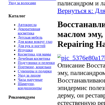
палисандром и л
Уход за волосами
Вернуться к: Для
Каталог
Восстанавл
Автокресла
Декоративная
маслом эму,
косметика
Детская мебель
Repairing H
Для кожи вокруг глаз
Для рук и ногтей
Игрушки
Косметика для мамы
Лечебная косметика
Подгузники и пеленки
Описание
Восста
Портмоне, кошельки
эму, палисандром
Сувениры и подарки
Уход за лицом
Восстанавливающ
Часы наручные
Шампуни,
эпидермис полез
кондиционеры
дерму, он реста
Рекомендуем
естественную ре