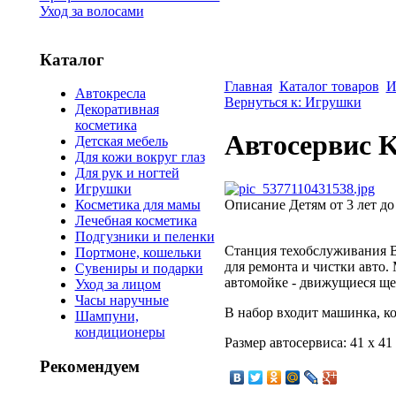
Уход за волосами
Каталог
Главная
Каталог товаров
И
Автокресла
Вернуться к: Игрушки
Декоративная
косметика
Автосервис K
Детская мебель
Для кожи вокруг глаз
Для рук и ногтей
Игрушки
Описание
Детям от 3 лет до
Косметика для мамы
Лечебная косметика
Подгузники и пеленки
Станция техобслуживания Bo
Портмоне, кошельки
для ремонта и чистки авто.
Сувениры и подарки
автомойке - движущиеся ще
Уход за лицом
Часы наручные
В набор входит машинка, ко
Шампуни,
кондиционеры
Размер автосервиса: 41 х 41 
Рекомендуем