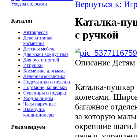
Вернуться к: Иг
Уход за волосами
Каталка-пу
Каталог
с ручкой
Автокресла
Декоративная
косметика
Детская мебель
Для кожи вокруг глаз
Для рук и ногтей
Описание
Детям о
Игрушки
Косметика для мамы
Лечебная косметика
Подгузники и пеленки
Каталка-пушкар 
Портмоне, кошельки
Сувениры и подарки
колесами. Широк
Уход за лицом
Часы наручные
багажное отделе
Шампуни,
за которую малы
кондиционеры
окрепшие шаги.Н
Рекомендуем
панель управлен