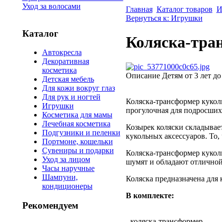
Уход за волосами
Главная
Каталог товаров
И
Вернуться к: Игрушки
Каталог
Коляска-тран
Автокресла
Декоративная
косметика
Описание
Детям от 3 лет до
Детская мебель
Для кожи вокруг глаз
Для рук и ногтей
Коляска-трансформер куколь
Игрушки
прогулочная для подросших
Косметика для мамы
Лечебная косметика
Козырек коляски складывает
Подгузники и пеленки
кукольных аксессуаров. То,
Портмоне, кошельки
Сувениры и подарки
Коляска-трансформер куколь
Уход за лицом
шумят и обладают отличной
Часы наручные
Шампуни,
Коляска предназначена для 
кондиционеры
В комплекте:
Рекомендуем
- коляска-трансформер