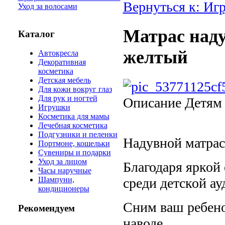
Вернуться к: Иг
Уход за волосами
Матрас наду
Каталог
желтый
Автокресла
Декоративная
косметика
Детская мебель
Для кожи вокруг глаз
Для рук и ногтей
Описание
Детям о
Игрушки
Косметика для мамы
Лечебная косметика
Подгузники и пеленки
Надувной матрас
Портмоне, кошельки
Сувениры и подарки
Уход за лицом
Благодаря яркой
Часы наручные
среди детской ау
Шампуни,
кондиционеры
Сним ваш ребенок
Рекомендуем
наводе.