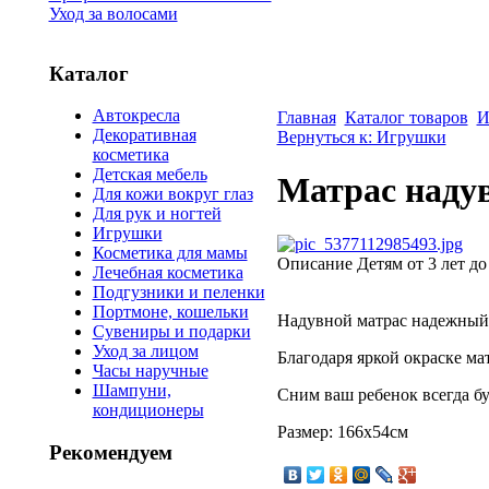
Уход за волосами
Каталог
Автокресла
Главная
Каталог товаров
И
Декоративная
Вернуться к: Игрушки
косметика
Детская мебель
Матрас надув
Для кожи вокруг глаз
Для рук и ногтей
Игрушки
Косметика для мамы
Описание
Детям от 3 лет до
Лечебная косметика
Подгузники и пеленки
Портмоне, кошельки
Надувной матрас надежный
Сувениры и подарки
Уход за лицом
Благодаря яркой окраске ма
Часы наручные
Шампуни,
Сним ваш ребенок всегда бу
кондиционеры
Размер: 166х54см
Рекомендуем