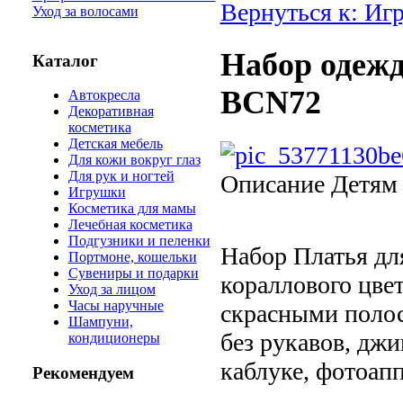
Вернуться к: Иг
Уход за волосами
Набор одежд
Каталог
BCN72
Автокресла
Декоративная
косметика
Детская мебель
Для кожи вокруг глаз
Для рук и ногтей
Описание
Детям о
Игрушки
Косметика для мамы
Лечебная косметика
Подгузники и пеленки
Набор Платья дл
Портмоне, кошельки
Сувениры и подарки
кораллового цв
Уход за лицом
Часы наручные
скрасными полос
Шампуни,
без рукавов, дж
кондиционеры
каблуке, фотоапп
Рекомендуем