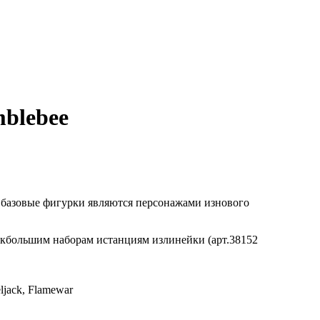
blebee
 базовые фигурки являются персонажами изнового
 кбольшим наборам истанциям излинейки (арт.38152
ljack, Flamewar