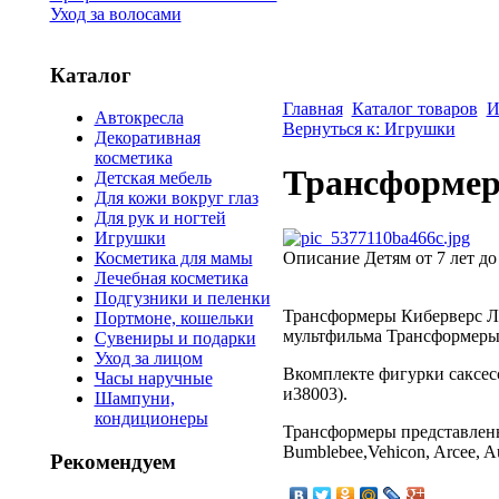
Уход за волосами
Каталог
Главная
Каталог товаров
И
Автокресла
Вернуться к: Игрушки
Декоративная
косметика
Трансформер
Детская мебель
Для кожи вокруг глаз
Для рук и ногтей
Игрушки
Описание
Детям от 7 лет до
Косметика для мамы
Лечебная косметика
Подгузники и пеленки
Трансформеры Киберверс Ле
Портмоне, кошельки
мультфильма Трансформеры
Сувениры и подарки
Уход за лицом
Вкомплекте фигурки саксес
Часы наручные
и38003).
Шампуни,
кондиционеры
Трансформеры представлены
Bumblebee,Vehicon, Arcee, A
Рекомендуем