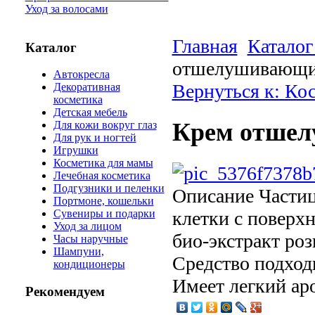
Уход за волосами
Главная
Каталог
Каталог
отшелушивающий
Автокресла
Вернуться к: Ко
Декоративная
косметика
Детская мебель
Крем отшел
Для кожи вокруг глаз
Для рук и ногтей
Игрушки
Косметика для мамы
Лечебная косметика
Подгузники и пеленки
Описание
Частиц
Портмоне, кошельки
клетки с поверхн
Сувениры и подарки
Уход за лицом
био-экстракт ро
Часы наручные
Шампуни,
Средство подход
кондиционеры
Имеет легкий аро
Рекомендуем