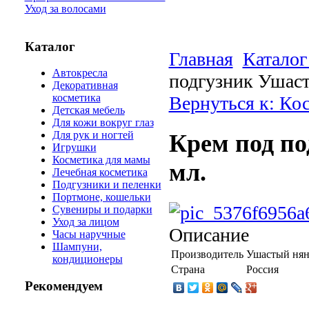
Уход за волосами
Каталог
Главная
Каталог
Автокресла
подгузник Ушаст
Декоративная
косметика
Вернуться к: Ко
Детская мебель
Для кожи вокруг глаз
Для рук и ногтей
Крем под по
Игрушки
Косметика для мамы
мл.
Лечебная косметика
Подгузники и пеленки
Портмоне, кошельки
Сувениры и подарки
Уход за лицом
Описание
Часы наручные
Шампуни,
Производитель
Ушастый нян
кондиционеры
Страна
Россия
Рекомендуем