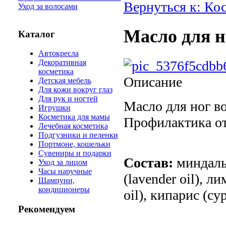
Вернуться к: Ко
Уход за волосами
Масло для н
Каталог
Автокресла
Декоративная
косметика
Описание
Детская мебель
Для кожи вокруг глаз
Для рук и ногтей
Масло для ног в
Игрушки
Косметика для мамы
Профилактика от
Лечебная косметика
Подгузники и пеленки
Портмоне, кошельки
Сувениры и подарки
Состав:
миндальн
Уход за лицом
Часы наручные
(lavender oil), л
Шампуни,
кондиционеры
oil), кипарис (сyp
Рекомендуем