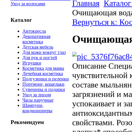
Главная
Каталог
Уход за волосами
Очищающая вода
Каталог
Вернуться к: Ко
Автокресла
Очищающая 
Декоративная
косметика
Детская мебель
Для кожи вокруг глаз
Для рук и ногтей
Игрушки
Описание
Специа
Косметика для мамы
чувствительной 
Лечебная косметика
Подгузники и пеленки
составе мыльнян
Портмоне, кошельки
Сувениры и подарки
загрязнений и м
Уход за лицом
Часы наручные
успокаивает и з
Шампуни,
кондиционеры
антиоксидантны
свойствами. Розо
Рекомендуем
хлопка* способс